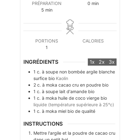
minutes
PRÉPARATION
0
min
minutes
5
min
PORTIONS
CALORIES
1
INGRÉDIENTS
1x
2x
3x
1
c. à soupe non bombée
argile blanche
surfice bio
Kaolin
2
c. à moka
cacao cru en poudre bio
1
c. à soupe
lait d'amande bio
1
c. à moka
huile de coco vierge bio
liquide (température supérieure à 25°c)
1
c. à moka
miel bio de qualité
INSTRUCTIONS
Mettre l'argile et la poudre de cacao cru
dans un petit bol.