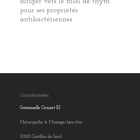
diriger vers le miel de thym
pour ses propriétés
antibactériennes.
Coordonnées
Gwennaelle Crouzet E.I
Naturopathe & Massages bien-être
30210 Castillon du Gard