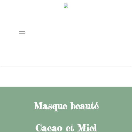
Skip
to
main
content
Menu
Masque beauté
Cacao et Miel