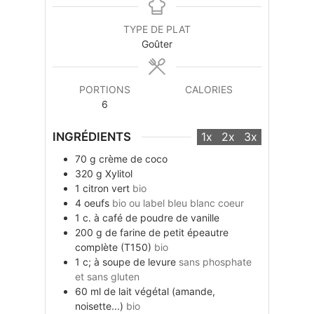
TYPE DE PLAT
Goûter
PORTIONS
CALORIES
6
INGRÉDIENTS
1x
2x
3x
70
g
crème de coco
320
g
Xylitol
1
citron vert
bio
4
oeufs
bio ou label bleu blanc coeur
1
c. à café
de poudre de vanille
200
g
de farine de petit épeautre
complète (T150)
bio
1
c; à soupe
de levure
sans phosphate
et sans gluten
60
ml
de lait végétal (amande,
noisette...)
bio