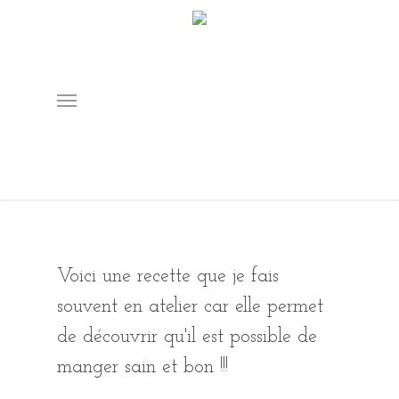
Skip
to
main
content
Menu
Voici une recette que je fais
souvent en atelier car elle permet
de découvrir qu'il est possible de
manger sain et bon !!!