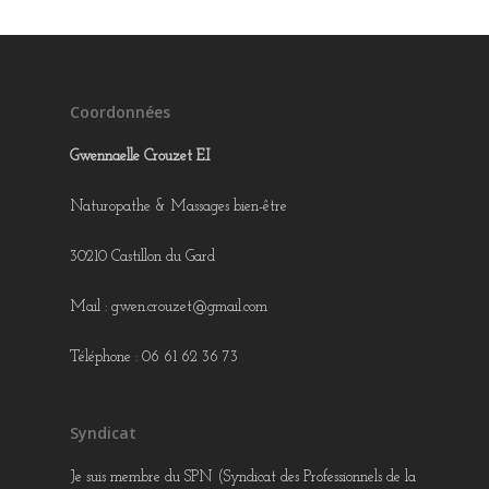
Coordonnées
Gwennaelle Crouzet E.I
Naturopathe & Massages bien-être
30210 Castillon du Gard
Mail : gwen.crouzet@gmail.com
Téléphone : 06 61 62 36 73
Syndicat
Je suis membre du SPN (Syndicat des Professionnels de la